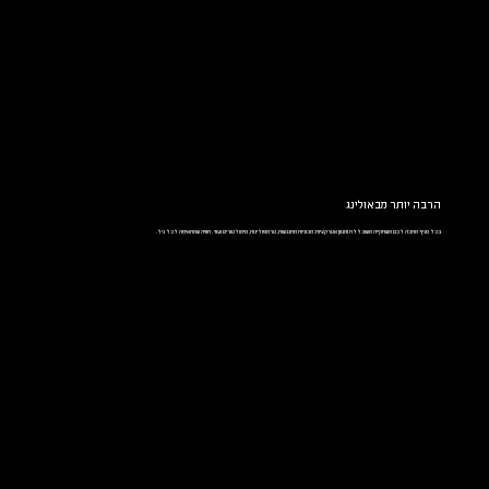
הרבה יותר מבאולינג
בכל סניף מחכה לכם משחקייה משוכללת ומגוון אטרקציות: מכוניות מתנגשות, טרמפולינות, סימולטורים ועוד. חוויה שמתאימה לכל גיל.