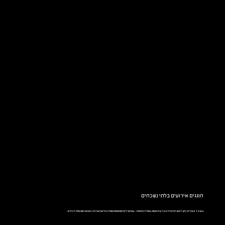
חוגגים אירועים בלתי נשכחים
בארבל באולינג ניתן לחגוג ימי הולדת, בר/בת מצווה, ואפילו קייטנות – עם חבילות מותאמות ואווירה מלאת אנרגיה. ההנאה מובטחת לכולם.