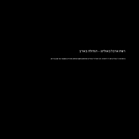
רשת ארבל באולינג – הגדולה בארץ
ברשת ארבל באולינג תוכלו להינות מ- 125 מסלולי באולינג הפרוסים בתשעה סניפים. מנהריה בצפון ועד באר שבע בדרום.