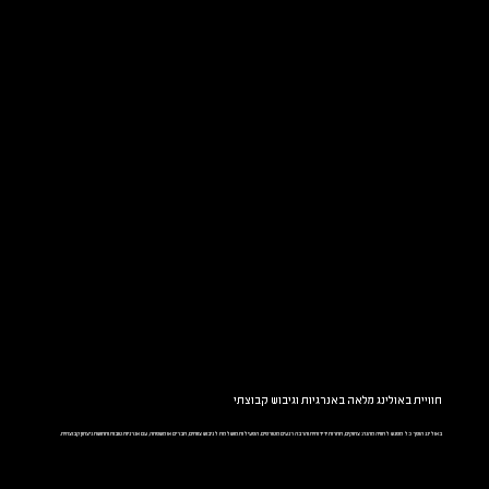
חוויית באולינג מלאה באנרגיות וגיבוש קבוצתי
באולינג הופך כל מפגש לחוויה מהנה: צחוקים, תחרות ידידותית והרבה רגעים מטורפים. הפעילות מושלמת לגיבוש צוותים, חברים או משפחה, עם אנרגיות טובות ותחושת ניצחון קבוצתית.