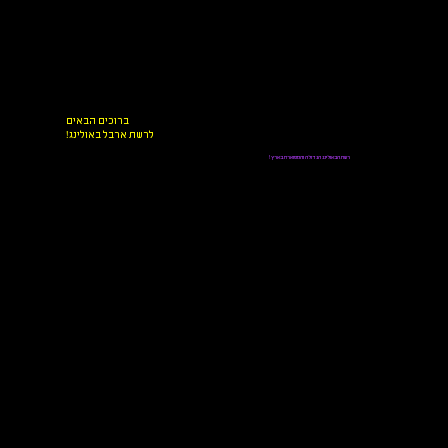
ברוכים הבאים
!לרשת ארבל באולינג
רשת הבאולינג הגדולה והמפוארת בארץ!