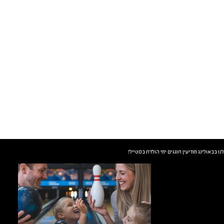
ו בבאולינג מודיעין חוגגים ימי הולדת בסטייל!