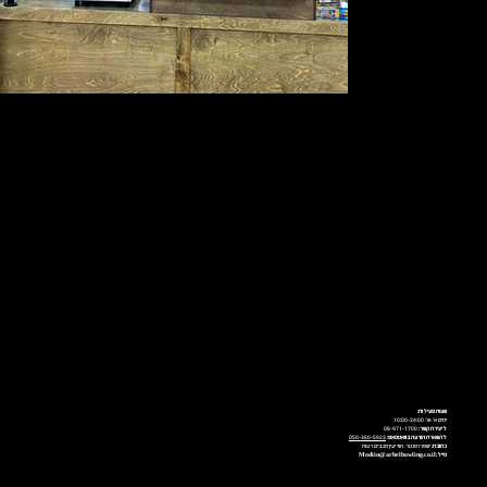
שעות פעילות:
ימים א'-ש': 10:00-24:00
ליצירת קשר:
08-971-1700
להשארת הודעה בוואטסאפ:
050-380-5923
כתובת:
ישפרו סנטר, מודיעין מכבים רעות
מייל:
Modiin@arbelbowling.co.il