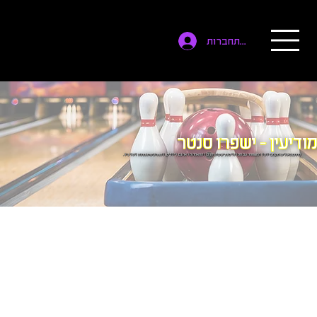
להתחברות
מודיעין - ישפרו סנטר
מתחם באולינג מקצועי לכל המשפחה עם מסלולים חדישים הניתנים להתאמה מלאה גם לילדים, לחוויה כיפית ומהנה לכל גיל.
14 מסלולי באולינג ממוחשבים וחדישים עם מסכי ענק ואנימציות, אולם ביליארד עם 11 שולחנות, משחקיית ארקייד ומסעדה חלבית כשרה. הסניף מארח משפחות, קבוצות, ימי הולדת ושיתופי
פעולה עם גופים מגוונים. הסניף הינו נגיש עם מסלולים מותאמים עם מערכות עזר וחניה חינם.